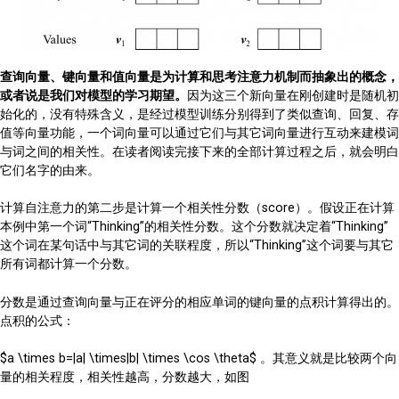
查询向量、键向量和值向量是为计算和思考注意力机制而抽象出的概念，
或者说是我们对模型的学习期望。
因为这三个新向量在刚创建时是随机初
始化的，没有特殊含义，是经过模型训练分别得到了类似查询、回复、存
值等向量功能，一个词向量可以通过它们与其它词向量进行互动来建模词
与词之间的相关性。在读者阅读完接下来的全部计算过程之后，就会明白
它们名字的由来。
计算自注意力的第二步是计算一个相关性分数（score）。假设正在计算
本例中第一个词“Thinking”的相关性分数。这个分数就决定着“Thinking”
这个词在某句话中与其它词的关联程度，所以“Thinking”这个词要与其它
所有词都计算一个分数。
分数是通过查询向量与正在评分的相应单词的键向量的点积计算得出的。
点积的公式：
$a \times b=|a| \times|b| \times \cos \theta$ 。其意义就是比较两个向
量的相关程度，相关性越高，分数越大，如图