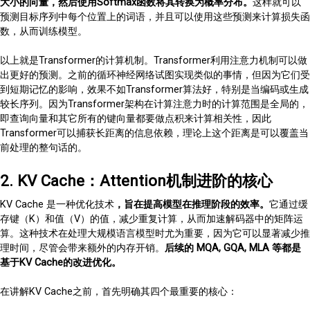
大小的向量，然后使用Softmax函数将其转换为概率分布。
这样就可以
预测目标序列中每个位置上的词语，并且可以使用这些预测来计算损失函
数，从而训练模型。
以上就是Transformer的计算机制。Transformer利用注意力机制可以做
出更好的预测。之前的循环神经网络试图实现类似的事情，但因为它们受
到短期记忆的影响，效果不如Transformer算法好，特别是当编码或生成
较长序列。因为Transformer架构在计算注意力时的计算范围是全局的，
即查询向量和其它所有的键向量都要做点积来计算相关性，因此
Transformer可以捕获长距离的信息依赖，理论上这个距离是可以覆盖当
前处理的整句话的。
2. KV Cache：Attention机制进阶的核心
KV Cache 是一种优化技术
，旨在提高模型在推理阶段的效率。
它通过缓
存键（K）和值（V）的值，减少重复计算，从而加速解码器中的矩阵运
算。这种技术在处理大规模语言模型时尤为重要，因为它可以显著减少推
理时间，尽管会带来额外的内存开销。
后续的 MQA, GQA, MLA 等都是
基于KV Cache的改进优化。
在讲解KV Cache之前，首先明确其四个最重要的核心：