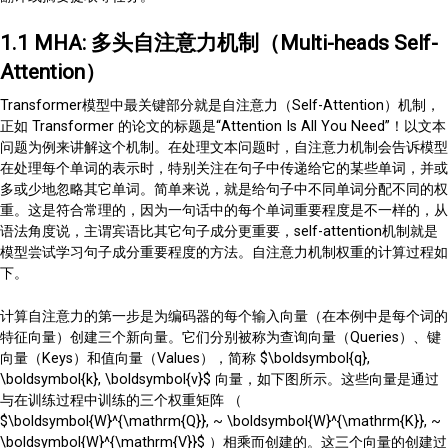
1.1 MHA: 多头自注意力机制（Multi-heads Self-
Attention）
Transformer模型中最关键部分就是自注意力（Self-Attention）机制，
正如 Transformer 的论文的标题是“Attention Is All You Need”！以文本
问题为例来讲解这个机制。在处理文本问题时，自注意力机制会告诉模型
在处理每个单词的表示时，特别关注在句子中传递给它的某些单词，并或
多或少地忽略其它单词。简单来说，就是给句子中不同单词分配不同的权
重。这是符合常理的，因为一句话中的每个单词重要程度是不一样的，从
语法角度说，主谓宾语比其它句子成分更重要，self-attention机制就是
模型尝试学习句子成分重要程度的方法。自注意力机制权重的计算过程如
下。
计算自注意力的第一步是为编码器的每个输入向量（在本例中是每个词的
特征向量）创建三个新向量。它们分别被称为查询向量（Queries）、键
向量（Keys）和值向量（Values），简称 $\boldsymbol{q},
\boldsymbol{k}, \boldsymbol{v}$ 向量，如下图所示。这些向量是通过
与在训练过程中训练的三个权重矩阵 （
$\boldsymbol{W}^{\mathrm{Q}}, ~ \boldsymbol{W}^{\mathrm{K}}, ~
\boldsymbol{W}^{\mathrm{V}}$ ）相乘而创建的。这三个向量的创建过