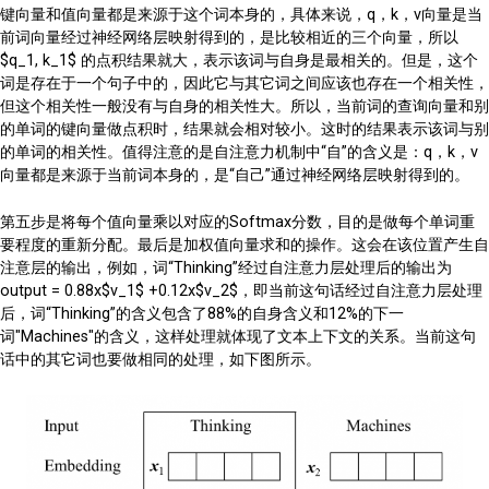
键向量和值向量都是来源于这个词本身的，具体来说，q，k，v向量是当
前词向量经过神经网络层映射得到的，是比较相近的三个向量，所以
$q_1, k_1$ 的点积结果就大，表示该词与自身是最相关的。但是，这个
词是存在于一个句子中的，因此它与其它词之间应该也存在一个相关性，
但这个相关性一般没有与自身的相关性大。所以，当前词的查询向量和别
的单词的键向量做点积时，结果就会相对较小。这时的结果表示该词与别
的单词的相关性。值得注意的是自注意力机制中“自”的含义是：q，k，v
向量都是来源于当前词本身的，是“自己”通过神经网络层映射得到的。
第五步是将每个值向量乘以对应的Softmax分数，目的是做每个单词重
要程度的重新分配。最后是加权值向量求和的操作。这会在该位置产生自
注意层的输出，例如，词“Thinking”经过自注意力层处理后的输出为
output = 0.88x$v_1$ +0.12x$v_2$，即当前这句话经过自注意力层处理
后，词“Thinking”的含义包含了88%的自身含义和12%的下一
词"Machines"的含义，这样处理就体现了文本上下文的关系。当前这句
话中的其它词也要做相同的处理，如下图所示。