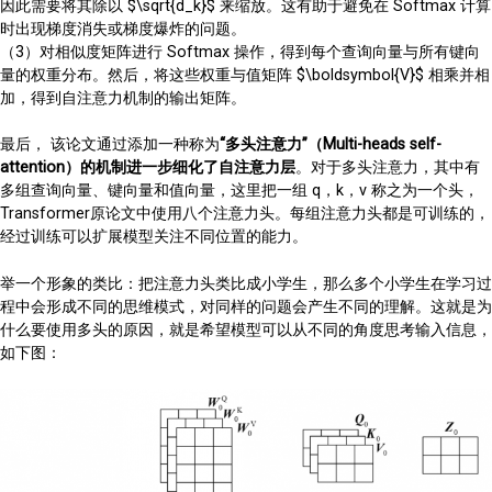
因此需要将其除以 $\sqrt{d_k}$ 来缩放。这有助于避免在 Softmax 计算
时出现梯度消失或梯度爆炸的问题。
（3）对相似度矩阵进行 Softmax 操作，得到每个查询向量与所有键向
量的权重分布。然后，将这些权重与值矩阵 $\boldsymbol{V}$ 相乘并相
加，得到自注意力机制的输出矩阵。
最后， 该论文通过添加一种称为
“多头注意力”（Multi-heads self-
attention）的机制进一步细化了自注意力层
。对于多头注意力，其中有
多组查询向量、键向量和值向量，这里把一组 q，k，v 称之为一个头，
Transformer原论文中使用八个注意力头。每组注意力头都是可训练的，
经过训练可以扩展模型关注不同位置的能力。
举一个形象的类比：把注意力头类比成小学生，那么多个小学生在学习过
程中会形成不同的思维模式，对同样的问题会产生不同的理解。这就是为
什么要使用多头的原因，就是希望模型可以从不同的角度思考输入信息，
如下图：