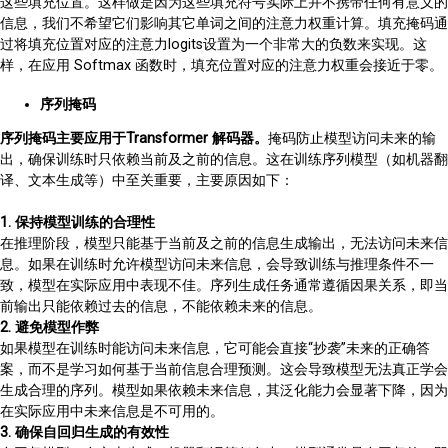
这些填充位置。这样做是因为这些填充符号实际上并不携带任何有意义的
信息，我们不希望它们影响其它单词之间的注意力权重计算。填充掩码通
过将填充位置对应的注意力logits设置为一个非常大的负数来实现。这
样，在应用 Softmax 函数时，填充位置对应的注意力权重会接近于零。
序列掩码
序列掩码主要应用于Transformer 解码器。
掩码防止模型访问未来的输
出，确保训练时只依赖当前及之前的信息。这在训练序列模型（如机器翻
译、文本生成等）中至关重要，主要原因如下：
1. 保持模型训练的合理性
在推理阶段，模型只能基于当前及之前的信息生成输出，无法访问未来信
息。如果在训练时允许模型访问未来信息，会导致训练与推理条件不一
致，模型在实际应用中表现不佳。序列生成任务通常遵循因果关系，即当
前输出只能依赖过去的信息，不能依赖未来的信息。
2. 避免模型作弊
如果模型在训练时能访问未来信息，它可能会直接“抄袭”未来的正确答
案，而不是学习如何基于当前信息合理预测。这会导致模型无法真正学会
生成合理的序列。模型如果依赖未来信息，其泛化能力会显著下降，因为
在实际应用中未来信息是不可用的。
3. 确保自回归生成的有效性