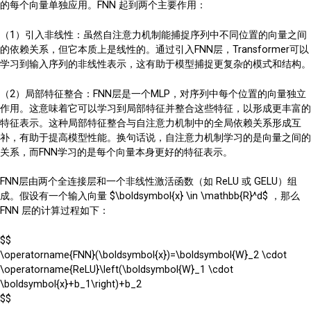
的每个向量单独应用。FNN 起到两个主要作用：
（1）引入非线性：虽然自注意力机制能捕捉序列中不同位置的向量之间
的依赖关系，但它本质上是线性的。通过引入FNN层，Transformer可以
学习到输入序列的非线性表示，这有助于模型捕捉更复杂的模式和结构。
（2）局部特征整合：FNN层是一个MLP，对序列中每个位置的向量独立
作用。这意味着它可以学习到局部特征并整合这些特征，以形成更丰富的
特征表示。这种局部特征整合与自注意力机制中的全局依赖关系形成互
补，有助于提高模型性能。换句话说，自注意力机制学习的是向量之间的
关系，而FNN学习的是每个向量本身更好的特征表示。
FNN层由两个全连接层和一个非线性激活函数（如 ReLU 或 GELU）组
成。假设有一个输入向量 $\boldsymbol{x} \in \mathbb{R}^d$ ，那么
FNN 层的计算过程如下：
$$
\operatorname{FNN}(\boldsymbol{x})=\boldsymbol{W}_2 \cdot
\operatorname{ReLU}\left(\boldsymbol{W}_1 \cdot
\boldsymbol{x}+b_1\right)+b_2
$$