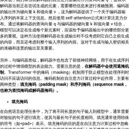
解码器当前正在尝试生成的元素，需要哪些信息来进行准确预测。编码器
的输出作为键向量 k 和值向量 v ，这为解码器提供了一个关于编码器输
入序列的丰富上下文信息。然后使用 self-attention公式来计算注意力分
布。通过将解码器的查询向量 q 与编码器的键向量 k 和值向量 v 结合，
模型可以决定在生成每个新元素时，应该给予编码器输出中的哪些部分更
多的重视。这种方法使得解码器在生成输出时不仅考虑到它自己之前生成
的内容，而且还考虑到整个输入序列的内容。这对于生成与输入密切相关
的准确和连贯的输出至关重要。
另外，与编码器类似，解码器中也包含了前馈神经网络，用于在生成序列
的过程中增强模型的表达能力。需要注意的是，
在解码器中会使用遮掩机
制
。Transformer 中的掩码（masking）机制用于防止模型在处理序列时
访问不应该访问的信息。掩码机制在自注意力计算过程中起作用，主要有
两种类型：
填充掩码（padding mask）和序列掩码（sequence mask，
也称为查找掩码或解码器掩码）。
填充掩码
在自然语言处理任务中，为了将不同长度的句子输入到模型中，通常需要
对较短的句子进行填充，使其与最长句子的长度相同。填充通常使用特殊
的符号（如<pad>）表示。填充掩码的目的是在自注意力计算过程中忽略