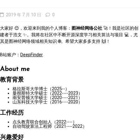
2019 年 7 月 10 日
0
大家好 😊，欢迎来到我的个人博客：
图神经网络公社
🚀！我是社区的创
建者于浩文 ✨。我将在社区中不断开源深度学习相关算法与项目 💻，尤
其是图神经网络领域相关知识 🌐。希望大家多多支持 🙌！
B站账户：
DeepFinder
About me
教育背景
格拉斯哥大学博士（2025--）
曼彻斯特大学硕士（2022----2023）
南安普顿大学硕士（2020----2021）
山东科技大学学士（2016----2020）
工作经历
点头教育联合创始人（2022----）
自动驾驶算法工程师（2021----2022）
兴趣爱好