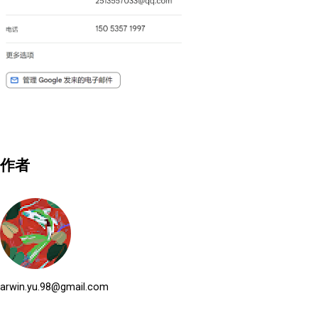
作者
arwin.yu.98@gmail.com