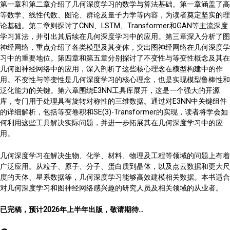
第一章和第二章介绍了几何深度学习的数学与算法基础。第一章涵盖了高
等数学、线性代数、图论、群论及量子力学等内容，为读者奠定坚实的理
论基础。第二章则探讨了CNN、LSTM、Transformer和GAN等主流深度
学习算法，并引出其后续在几何深度学习中的应用。第三章深入分析了图
神经网络，重点介绍了各类模型及其变体，突出图神经网络在几何深度学
习中的重要地位。第四章和第五章分别探讨了不变性与等变性概念及其在
几何图神经网络中的应用，深入剖析了这些核心理念在模型构建中的作
用。不变性与等变性是几何深度学习的核心理念，也是实现模型鲁棒性和
泛化能力的关键。第六章围绕E3NN工具库展开，这是一个强大的开源
库，专门用于处理具有旋转对称性的三维数据。通过对E3NN中关键组件
的详细解析，包括等变卷积和SE(3)-Transformer的实现，读者将学会如
何利用这些工具解决实际问题，并进一步拓展其在几何深度学习中的应
用。
几何深度学习在解决生物、化学、材料、物理及工程等领域的问题上有着
广泛应用。从粒子、原子、分子、蛋白质到晶体，以及点云数据和更大尺
度的天体、星系数据等，几何深度学习能够高效建模相关数据。本书适合
对几何深度学习和图神经网络感兴趣的研究人员及相关领域的从业者。
已完稿，预计2026年上半年出版，敬请期待...