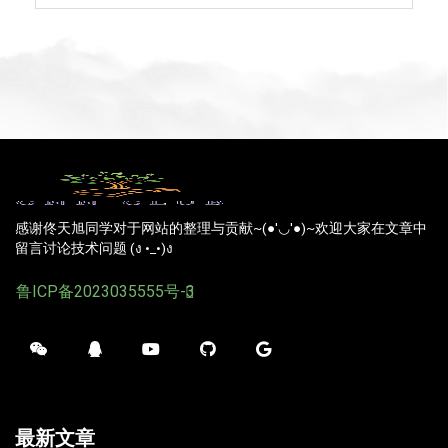
感谢佟天旭同学对于网站的整理与贡献~(●'◡'●)~欢迎大家在文章中
留言讨论技术问题 (ง •_•)ง
鲁ICP备2023035555号-3
最新文章